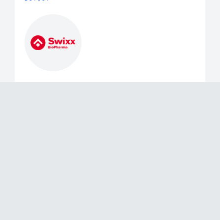
Buyout
June 2, 2026
Mérieux Equity Partners Announces
the Exit of a Majority of its Stake in
Swixx Biopharma