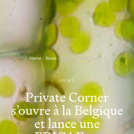
Home
/
News
/
Private Corner s’ouvre à...
NEWS
Private Corner
s’ouvre à la Belgique
et lance une